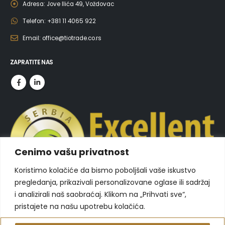
Adresa:
Jove Ilića 49, Voždovac
Telefon:
+381 11 4065 922
Email:
office@tiotrade.co.rs
ZAPRATITE NAS
Cenimo vašu privatnost
Koristimo kolačiće da bismo poboljšali vaše iskustvo
pregledanja, prikazivali personalizovane oglase ili sadržaj
i analizirali naš saobraćaj. Klikom na „Prihvati sve“,
pristajete na našu upotrebu kolačića.