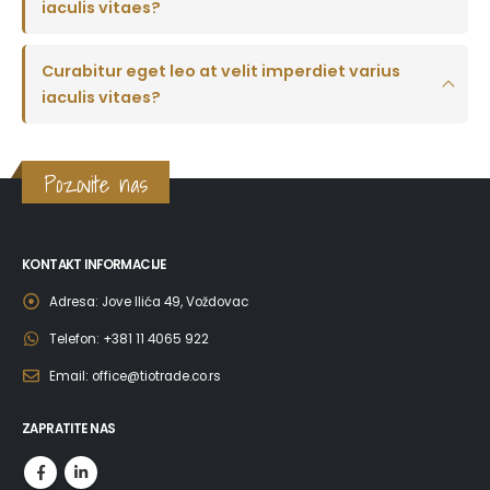
iaculis vitaes?
Curabitur eget leo at velit imperdiet varius
iaculis vitaes?
Pozovite nas
KONTAKT INFORMACIJE
Adresa:
Jove Ilića 49, Voždovac
Telefon:
+381 11 4065 922
Email:
office@tiotrade.co.rs
ZAPRATITE NAS